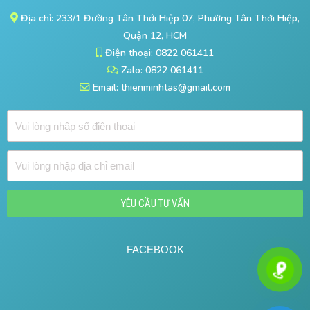
Địa chỉ: 233/1 Đường Tân Thới Hiệp 07, Phường Tân Thới Hiệp,
Quận 12, HCM
Điện thoại: 0822 061411
Zalo: 0822 061411
Email: thienminhtas@gmail.com
Đ
i
ệ
Đ
n
ị
t
a
h
YÊU CẦU TƯ VẤN
c
o
h
ạ
ỉ
FACEBOOK
i
e
m
a
i