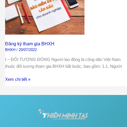
gia
BHXH
Đăng ký tham gia BHXH
BHXH
/
20/07/2022
I – ĐỐI TƯỢNG ĐÓNG Người lao động là công dân Việt Nam
thuộc đối tượng tham gia BHXH bắt buộc, bao gồm: 1.1. Người
Xem chi tiết »