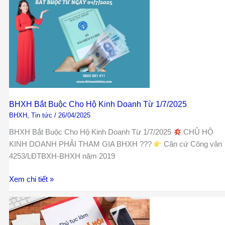
Bắt
Buộc
Cho
Hộ
Kinh
Doanh
Từ
1/7/2025
BHXH Bắt Buộc Cho Hộ Kinh Doanh Từ 1/7/2025
BHXH
,
Tin tức
/
26/04/2025
BHXH Bắt Buộc Cho Hộ Kinh Doanh Từ 1/7/2025
CHỦ HỘ
KINH DOANH PHẢI THAM GIA BHXH ???
Căn cứ Công văn
4253/LĐTBXH-BHXH năm 2019
Xem chi tiết »
Đăng
ký
tham