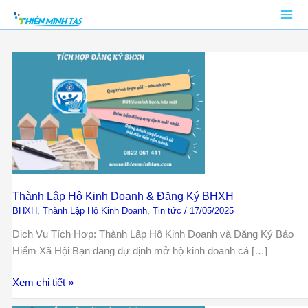
Nhảy
tới
nội
Thành
dung
Lập
Hộ
Kinh
Doanh
&
Đăng
Ký
BHXH
Thành Lập Hộ Kinh Doanh & Đăng Ký BHXH
BHXH
,
Thành Lập Hộ Kinh Doanh
,
Tin tức
/
17/05/2025
Dịch Vụ Tích Hợp: Thành Lập Hộ Kinh Doanh và Đăng Ký Bảo
Hiểm Xã Hội Bạn đang dự định mở hộ kinh doanh cá […]
Xem chi tiết »
BHXH