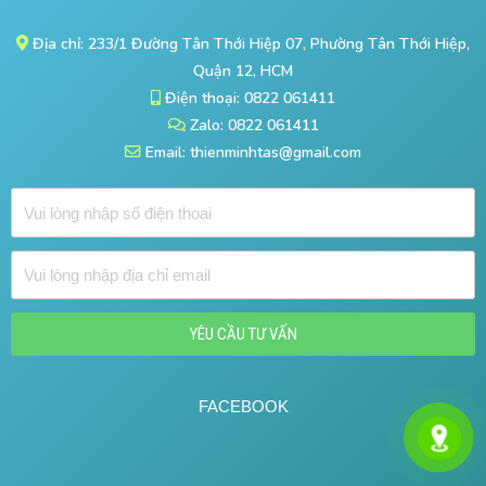
Địa chỉ: 233/1 Đường Tân Thới Hiệp 07, Phường Tân Thới Hiệp,
Quận 12, HCM
Điện thoại: 0822 061411
Zalo: 0822 061411
Email: thienminhtas@gmail.com
Đ
i
ệ
Đ
n
ị
t
a
h
YÊU CẦU TƯ VẤN
c
o
h
ạ
ỉ
FACEBOOK
i
e
m
a