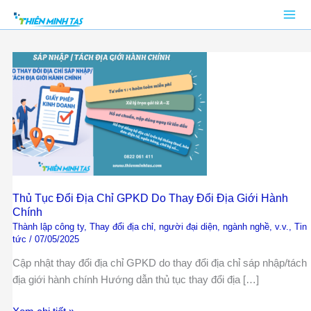
Nhảy
tới
nội
Thủ
dung
Tục
Đổi
Địa
Chỉ
GPKD
Do
Thay
Đổi
Địa
Thủ Tục Đổi Địa Chỉ GPKD Do Thay Đổi Địa Giới Hành
Chính
Giới
Thành lập công ty
,
Thay đổi địa chỉ, người đại diện, ngành nghề, v.v.
,
Tin
Hành
tức
/
07/05/2025
Chính
Cập nhật thay đổi địa chỉ GPKD do thay đổi địa chỉ sáp nhập/tách
địa giới hành chính Hướng dẫn thủ tục thay đổi địa […]