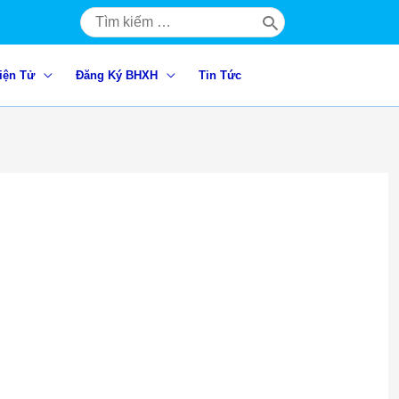
Search
for:
iện Tử
Đăng Ký BHXH
Tin Tức