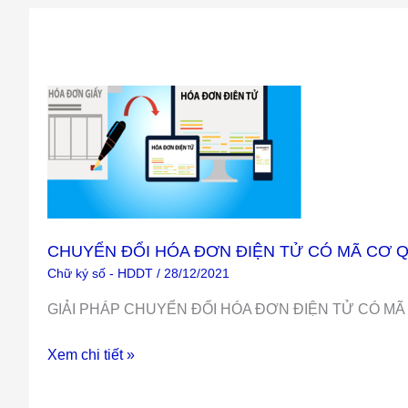
CHUYỂN
ĐỔI
HÓA
ĐƠN
ĐIỆN
TỬ
CÓ
CHUYỂN ĐỔI HÓA ĐƠN ĐIỆN TỬ CÓ MÃ CƠ 
MÃ
Chữ ký số - HDDT
/
28/12/2021
CƠ
GIẢI PHÁP CHUYỂN ĐỔI HÓA ĐƠN ĐIỆN TỬ CÓ MÃ C
QUAN
THUẾ
Xem chi tiết »