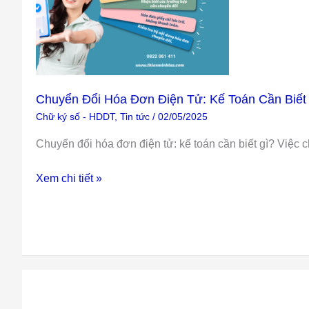
Đổi
Hóa
Đơn
Điện
Tử:
Kế
Chuyển Đổi Hóa Đơn Điện Tử: Kế Toán Cần Biết
Toán
Chữ ký số - HDDT
,
Tin tức
/
02/05/2025
Cần
Chuyển đổi hóa đơn điện tử: kế toán cần biết gì? Việc
Biết
Gì?
Xem chi tiết »