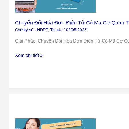
Điện
Tử
Có
Chuyển Đổi Hóa Đơn Điện Tử Có Mã Cơ Quan 
Mã
Chữ ký số - HDDT
,
Tin tức
/
02/05/2025
Cơ
Giải Pháp: Chuyển Đổi Hóa Đơn Điện Tử Có Mã Cơ Qu
Quan
Thuế
Xem chi tiết »
Chuyển