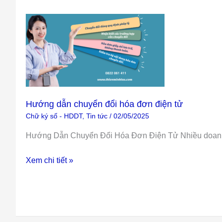
Hướng
dẫn
chuyển
đổi
hóa
đơn
điện
Hướng dẫn chuyển đổi hóa đơn điện tử
tử
Chữ ký số - HDDT
,
Tin tức
/
02/05/2025
Hướng Dẫn Chuyển Đổi Hóa Đơn Điện Tử Nhiều doanh 
Xem chi tiết »