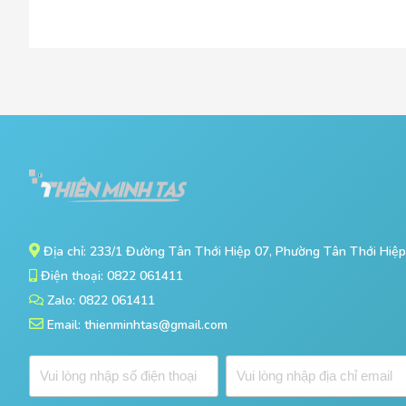
Địa chỉ: 233/1 Đường Tân Thới Hiệp 07, Phường Tân Thới Hiệ
Điện thoại: 0822 061411
Zalo: 0822 061411
Email: thienminhtas@gmail.com
Đ
Đ
i
ị