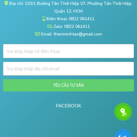
Địa chỉ: 233/1 Đường Tân Thới Hiệp 07, Phường Tân Thới Hiệp,
Quận 12, HCM
Điện thoại: 0822 061411
Zalo: 0822 061411
Email: thienminhtas@gmail.com
Đ
i
ệ
Đ
n
ị
t
a
h
YÊU CẦU TƯ VẤN
c
o
h
ạ
ỉ
FACEBOOK
i
e
m
a
i