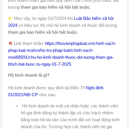
kinh doanh tham gia theo quy định của Chính phủ thuộc đối
tượng
tham gia bảo hiểm xã hội bắt buộc
.
Như vậy, từ ngày 01/7/2024 khi
Luật Bảo hiểm xã hội
2024
có hiệu lực thì chủ hộ kinh doanh sẽ thuộc đối tượng
tham gia bảo hiểm xã hội bắt buộc
.
Link tham khảo:
https://thuvienphapluat.vn/chinh-sach-
phap-luat-moi/vn/ho-tro-phap-luat/chinh-sach-
moi/68591/chu-ho-kinh-doanh-thuoc-doi-tuong-tham-gia-
bhxh-bat-buoc-tu-ngay-01-7-2025
Hộ kinh doanh là gì?
Hộ kinh doanh được quy định tại Điều 79
Nghị định
01/2021/NĐ-CP
như sau:
Hộ kinh doanh do một cá nhân hoặc các thành viên
hộ gia đình đăng ký thành lập và chịu trách nhiệm
bằng toàn bộ tài sản của mình đối với hoạt động kinh
doanh của hộ. Trường hợp các thành viên hộ gia