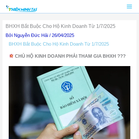
Nhảy
tới
nội
BHXH Bắt Buộc Cho Hộ Kinh Doanh Từ 1/7/2025
dung
Bởi
Nguyễn Đức Hải
/
26/04/2025
BHXH Bắt Buộc Cho Hộ Kinh Doanh Từ 1/7/2025
CHỦ HỘ KINH DOANH PHẢI THAM GIA BHXH ???