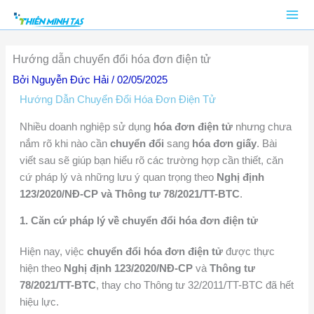
Nhảy
tới
nội
Hướng dẫn chuyển đổi hóa đơn điện tử
dung
Bởi
Nguyễn Đức Hải
/
02/05/2025
Hướng Dẫn Chuyển Đổi Hóa Đơn Điện Tử
Nhiều doanh nghiệp sử dụng
hóa đơn điện tử
nhưng chưa
nắm rõ khi nào cần
chuyển đổi
sang
hóa đơn giấy
. Bài
viết sau sẽ giúp bạn hiểu rõ các trường hợp cần thiết, căn
cứ pháp lý và những lưu ý quan trọng theo
Nghị định
123/2020/NĐ-CP và Thông tư 78/2021/TT-BTC
.
1.
Căn cứ pháp lý về chuyển đổi hóa đơn điện tử
Hiện nay, việc
chuyển đổi hóa đơn điện tử
được thực
hiện theo
Nghị định 123/2020/NĐ-CP
và
Thông tư
78/2021/TT-BTC
, thay cho Thông tư 32/2011/TT-BTC đã hết
hiệu lực.